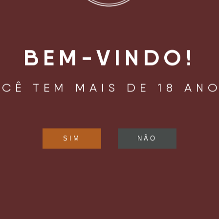
BEM-VINDO!
CÊ TEM MAIS DE 18 AN
LIZAÇÃO
HORÁRIO DE
FUNCIONAMENTO
oaquim Távora, 961
Confira os horários de funcioname
Mariana
pelo
Instagram
.
ulo, SP – Brasil
04015 – 002