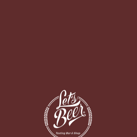
O BAR
DELIVERY
r/icon-eventos/" width="100%" count="off" num="5" countmsg