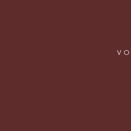
VO
LOCA
Rua J
Vila 
São Pa
CEP: 
operacao@letsbeer.com.br
+55 11 98094 9433