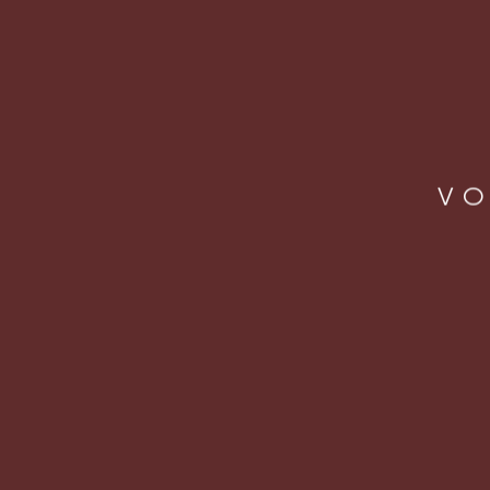
[fbcomments url="https://letsbeer.com.br/o-b
VO
LOCA
Rua J
Vila 
São Pa
CEP: 
operacao@letsbeer.com.br
+55 11 98094 9433