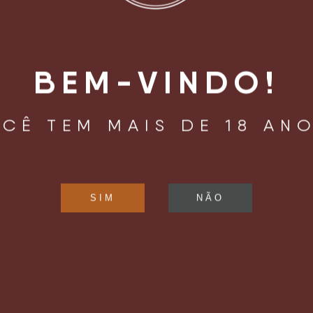
ar/img-4062/" width="100%" count="off" num="5" countmsg="wo
BEM-VINDO!
CÊ TEM MAIS DE 18 AN
LIZAÇÃO
HORÁRIO DE
FUNCIONAMENTO
oaquim Távora, 961
Confira os horários de funcioname
Mariana
pelo
Instagram
.
ulo, SP – Brasil
04015 – 002