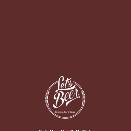
[fbcomments url="https://letsbeer.com.br/o-bar/img-
5136-large/" width="100%" count="off" num="5"
countmsg="wonderful comments!"]