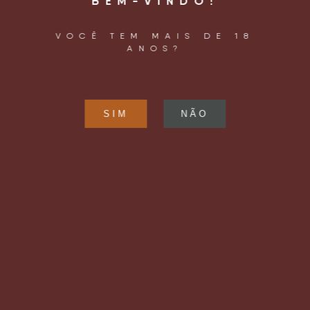
BEM-VINDO!
VOCÊ TEM MAIS DE 18
ANOS?
operacao@letsbeer.com.br
+55 11 98094 9433
LOCALIZAÇÃO
Rua Joaquim Távora, 961
Vila Mariana
São Paulo, SP – Brasil
CEP: 04015 – 002