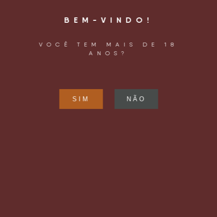
BEM-VINDO!
VOCÊ TEM MAIS DE 18
ANOS?
operacao@letsbeer.com.br
+55 11 98094 9433
LOCALIZAÇÃO
Rua Joaquim Távora, 961
Vila Mariana