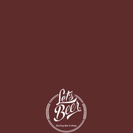
[fbcomments url="https://letsbeer.com.br/?
attachment_id=803" width="100%" count="off" num="5"
countmsg="wonderful comments!"]