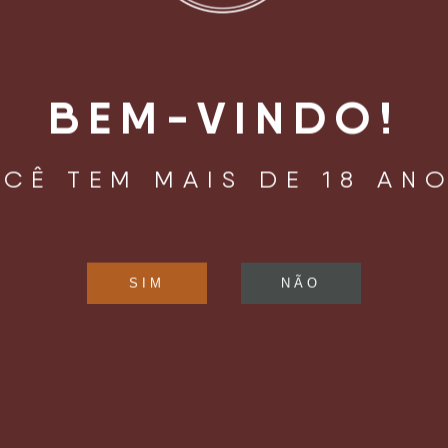
BEM-VINDO!
CÊ TEM MAIS DE 18 AN
LIZAÇÃO
HORÁRIO DE
FUNCIONAMENTO
oaquim Távora, 961
Confira os horários de funcioname
Mariana
pelo
Instagram
.
ulo, SP – Brasil
04015 – 002