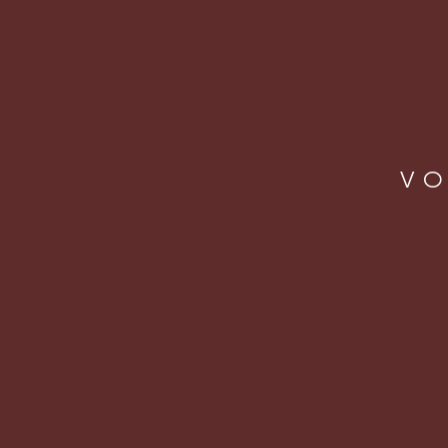
VO
LOCA
Rua J
Vila 
São Pa
CEP: 
operacao@letsbeer.com.br
+55 11 98094 9433