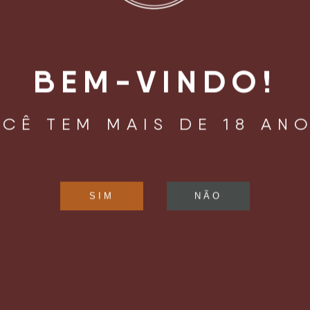
BEM-VINDO!
CÊ TEM MAIS DE 18 AN
LIZAÇÃO
HORÁRIO DE
FUNCIONAMENTO
oaquim Távora, 961
Confira os horários de funcioname
Mariana
pelo
Instagram
.
ulo, SP – Brasil
04015 – 002