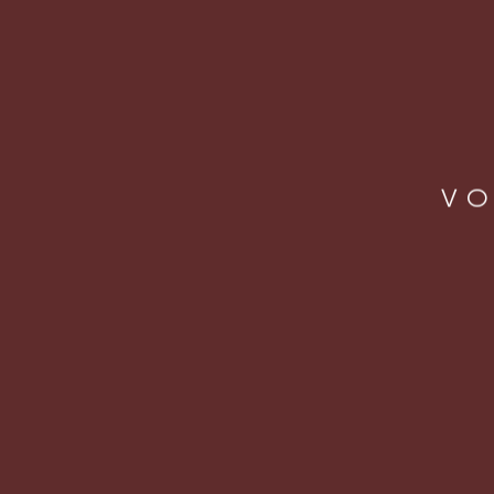
VO
LOCA
Rua J
Vila 
São Pa
CEP: 
operacao@letsbeer.com.br
+55 11 98094 9433