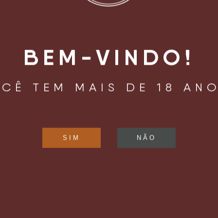
BEM-VINDO!
CÊ TEM MAIS DE 18 AN
LIZAÇÃO
HORÁRIO DE
FUNCIONAMENTO
oaquim Távora, 961
Confira os horários de funcioname
Mariana
pelo
Instagram
.
ulo, SP – Brasil
04015 – 002