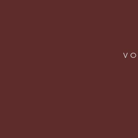
VO
LOCA
Rua J
Vila 
São Pa
CEP: 
operacao@letsbeer.com.br
+55 11 98094 9433