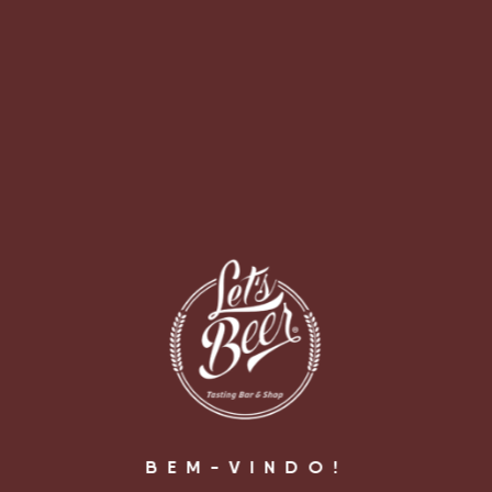
[fbcomments url="https://letsbeer.com.br/kits-
presentes/kit-cajuzinho/image-cajuzinho/" width="100%"
count="off" num="5" countmsg="wonderful comments!"]
BEM-VINDO!