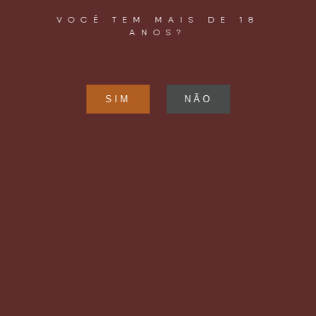
VOCÊ TEM MAIS DE 18
ANOS?
operacao@letsbeer.com.br
+55 11 98094 9433
LOCALIZAÇÃO
Rua Joaquim Távora, 961
Vila Mariana
São Paulo, SP – Brasil
CEP: 04015 – 002