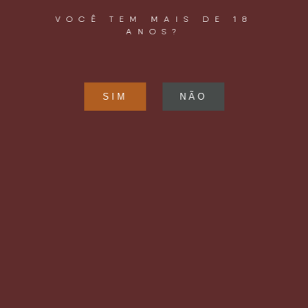
VOCÊ TEM MAIS DE 18
ANOS?
operacao@letsbeer.com.br
+55 11 98094 9433
LOCALIZAÇÃO
Rua Joaquim Távora, 961
Vila Mariana
São Paulo, SP – Brasil
CEP: 04015 – 002