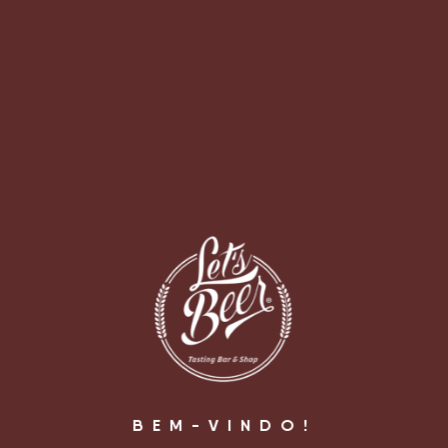
[fbcomments url="https://letsbeer.com.br/kits-
presentes/kit-mandioca/image-mandioca/" width="100%"
count="off" num="5" countmsg="wonderful comments!"]
BEM-VINDO!